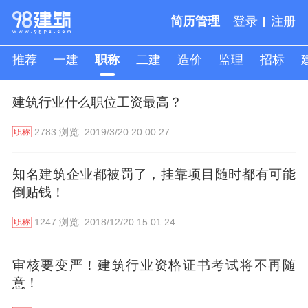
简历管理
登录
注册
推荐
一建
职称
二建
造价
监理
招标
建筑行业什么职位工资最高？
人才专线,请致电:
13121787057
2783 浏览
2019/3/20 20:00:27
职称
知名建筑企业都被罚了，挂靠项目随时都有可能
倒贴钱！
1247 浏览
2018/12/20 15:01:24
职称
审核要变严！建筑行业资格证书考试将不再随
意！