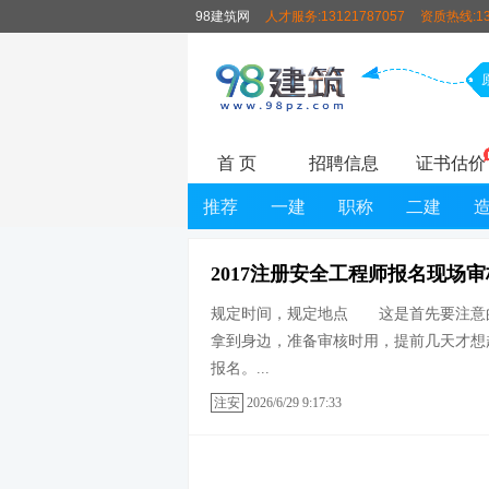
98建筑网
人才服务:13121787057
资质热线:13
首 页
招聘信息
证书估价
推荐
一建
职称
二建
2017注册安全工程师报名现场
规定时间，规定地点 这是首先要注意的
拿到身边，准备审核时用，提前几天才想
报名。...
注安
2026/6/29 9:17:33