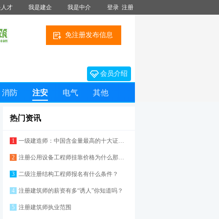
是人才
我是建企
我是中介
登录
注册
免注册发布信息
会员介绍
消防
注安
电气
其他
热门资讯
1
一级建造师：中国含金量最高的十大证书之一
2
注册公用设备工程师挂靠价格为什么那么高？
3
二级注册结构工程师报名有什么条件？
4
注册建筑师的薪资有多“诱人”你知道吗？
5
注册建筑师执业范围