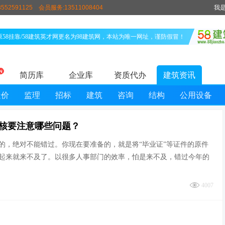
552591125
会员服务:13511008404
我
原58挂靠/58建筑英才网更名为98建筑网，本站为唯一网址，谨防假冒！
简历库
企业库
资质代办
建筑资讯
造价
监理
招标
建筑
咨询
结构
公用设备
审核要注意哪些问题？
，绝对不能错过。你现在要准备的，就是将“毕业证”等证件的原件
起来就来不及了。以很多人事部门的效率，怕是来不及，错过今年的
4007