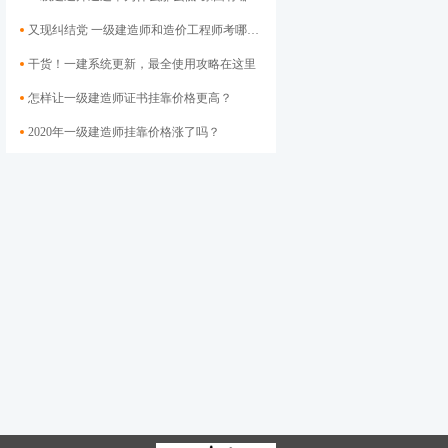
又现纠结党 一级建造师和造价工程师考哪个好？
干货！一建系统更新，最全使用攻略在这里
怎样让一级建造师证书挂靠价格​更高？
2020年一级建造师挂靠价格涨了吗？
二级建造师证书如何注册？各地注册官网大汇总
社保联网对二建挂靠的影响 挂靠会走向终结吗?
2020年安徽二级建造师市政挂靠价格3万高吗？你挂低了吗？
一建挂靠市场还不如二建？哪个更吃香？
今年二建证书挂靠市场怎么样？挂靠单位将会越来越少！
市场地位不保，本月二建电子化进程将大步迈进
新通过一批二级建造师，证书下发后能否再挂靠却成问题
方法不同差异倍增！二建到底能挂多少钱？
二级建造师注册证书电子化继续推进，后续将再无纸质证书