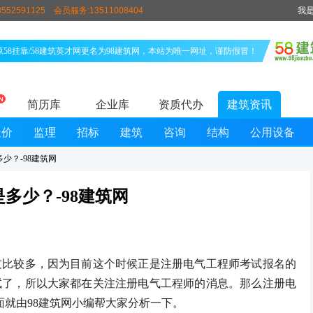
552591125
会员服务:13511008404
我
原58挂靠/58建筑英才网更名为98建筑网，本站为唯一网址，谨防假冒！
简历库
企业库
资质代办
建筑资讯
造价
监理
招标
建筑
咨询
结构
公用设备
少？-98建筑网
多少？-98建筑网
较多，因为目前这个时候正是注册电气工程师考试报名的
试了，所以大家都在关注注册电气工程师的消息。那么注册电
面就由98建筑网小编帮大家分析一下。