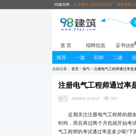
98建筑网
人才服务:15501286127
资质热线:13
首 页
招聘信息
证书估价
推荐
一建
职称
二建
当前位置：
首页
>
电气
>
注册电气工程师通过率是多
注册电气工程师通过率是
电气
2018/8/21 16:25:27
7927
近期关注注册电气工程师的朋友比
时间，而且再过两个月也就开始考
气工程师的考试通过率是多少呢?下