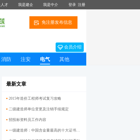
是人才
我是建企
我是中介
登录
注册
免注册发布信息
会员介绍
消防
注安
电气
其他
最新文章
2015年造价工程师考试复习攻略
二级建造师单位变更及注销手续规定
招投标资料员工作内容
一级建造师：中国含金量最高的十大证书之一