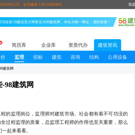
552591125
会员服务:13511008404
我
原58挂靠/58建筑英才网更名为98建筑网，本站为唯一网址，谨防假冒！
简历库
企业库
资质代办
建筑资讯
造价
监理
招标
建筑
咨询
结构
公用设备
98建筑网
-98建筑网
的监理岗位，监理师对建筑市场、社会都有着不可功没的
的全过程监理的质量，总监理工程师的作用也至关重要，那么
们一起来看看。