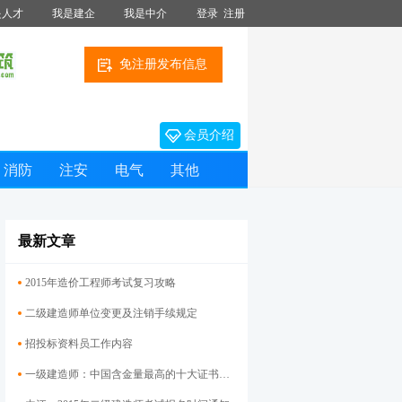
是人才
我是建企
我是中介
登录
注册
免注册发布信息
会员介绍
消防
注安
电气
其他
最新文章
2015年造价工程师考试复习攻略
二级建造师单位变更及注销手续规定
招投标资料员工作内容
一级建造师：中国含金量最高的十大证书之一