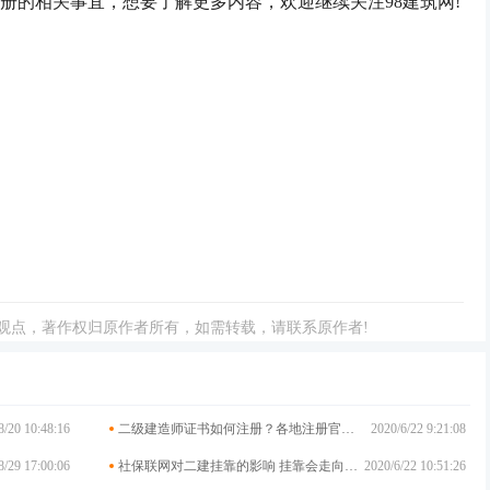
的相关事宜，想要了解更多内容，欢迎继续关注98建筑网!
观点，著作权归原作者所有，如需转载，请联系原作者!
8/20 10:48:16
二级建造师证书如何注册？各地注册官网大汇总
2020/6/22 9:21:08
8/29 17:00:06
社保联网对二建挂靠的影响 挂靠会走向终结吗?
2020/6/22 10:51:26