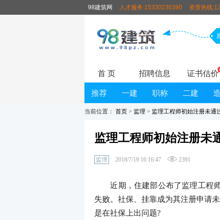
98建筑网
人才服务:15330230390
资质热线:13
首 页
招聘信息
证书估价
推荐
一建
职称
二建
当前位置：
首页
>
监理
>
监理工程师初始注册未通过
监理工程师初始注册未通
监理
2018/7/19 16:16:47
2391
近期，住建部公布了监理工程师初
失败。社保、挂靠成为其注册申请未
是在社保上出问题?