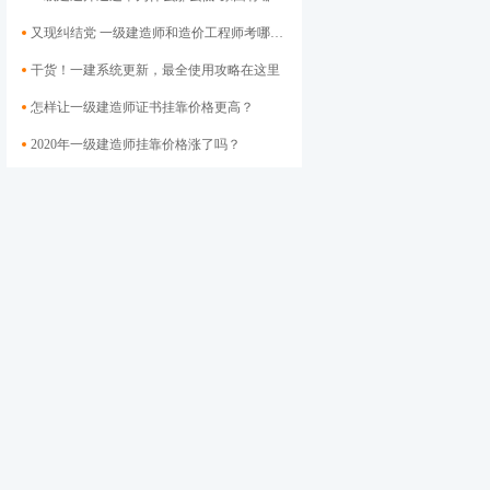
又现纠结党 一级建造师和造价工程师考哪个好？
干货！一建系统更新，最全使用攻略在这里
怎样让一级建造师证书挂靠价格​更高？
2020年一级建造师挂靠价格涨了吗？
二级建造师证书如何注册？各地注册官网大汇总
社保联网对二建挂靠的影响 挂靠会走向终结吗?
2020年安徽二级建造师市政挂靠价格3万高吗？你挂低了吗？
一建挂靠市场还不如二建？哪个更吃香？
今年二建证书挂靠市场怎么样？挂靠单位将会越来越少！
市场地位不保，本月二建电子化进程将大步迈进
新通过一批二级建造师，证书下发后能否再挂靠却成问题
方法不同差异倍增！二建到底能挂多少钱？
二级建造师注册证书电子化继续推进，后续将再无纸质证书