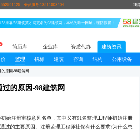
552591125
会员服务:13511008404
我
原58挂靠/58建筑英才网更名为98建筑网，本站为唯一网址，谨防假冒！
简历库
企业库
资质代办
建筑资讯
造价
监理
招标
建筑
咨询
结构
公用设备
的原因-98建筑网
过的原因-98建筑网
始注册审核意见名单，其中又有91名监理工程师初始注册
通过的主要原因。注册监理工程师社保有什么要求?为什么总