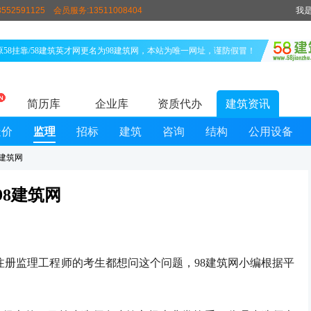
552591125
会员服务:13511008404
我
原58挂靠/58建筑英才网更名为98建筑网，本站为唯一网址，谨防假冒！
简历库
企业库
资质代办
建筑资讯
造价
监理
招标
建筑
咨询
结构
公用设备
8建筑网
98建筑网
注册监理工程师的考生都想问这个问题，98建筑网小编根据平