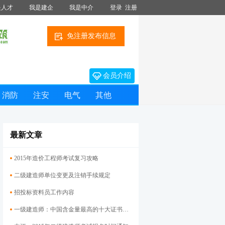
是人才
我是建企
我是中介
登录
注册
免注册发布信息
会员介绍
消防
注安
电气
其他
最新文章
2015年造价工程师考试复习攻略
二级建造师单位变更及注销手续规定
招投标资料员工作内容
一级建造师：中国含金量最高的十大证书之一