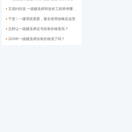
又现纠结党 一级建造师和造价工程师考哪个好？
干货！一建系统更新，最全使用攻略在这里
怎样让一级建造师证书挂靠价格​更高？
2020年一级建造师挂靠价格涨了吗？
二级建造师证书如何注册？各地注册官网大汇总
社保联网对二建挂靠的影响 挂靠会走向终结吗?
2020年安徽二级建造师市政挂靠价格3万高吗？你挂低了吗？
一建挂靠市场还不如二建？哪个更吃香？
今年二建证书挂靠市场怎么样？挂靠单位将会越来越少！
市场地位不保，本月二建电子化进程将大步迈进
新通过一批二级建造师，证书下发后能否再挂靠却成问题
方法不同差异倍增！二建到底能挂多少钱？
二级建造师注册证书电子化继续推进，后续将再无纸质证书