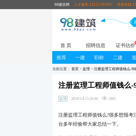
98建筑网
人才服务:13121787057
资质热线:13
首 页
招聘信息
证书估价
推荐
一建
职称
二建
当前位置：
首页
>
监理
>
注册监理工程师值钱么-9
注册监理工程师值钱么-
监理
2018/1/4 15:26:04
2802
注册监理工程师值钱么?很多想报考
台多年经验帮大家总结一下。