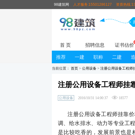
98建筑网
人才服务:15501286127
资质热线:13
首 页
招聘信息
证书估价
推荐
一建
职称
二建
当前位置：
首页
>
公用设备
>
注册公用设备工程师挂
注册公用设备工程师挂靠
公用设备
2016/10/31 14:00:37
18577
注册公用设备工程师挂靠价
调、给水排水、动力等专业工
是比较吃香的，发展前景也是