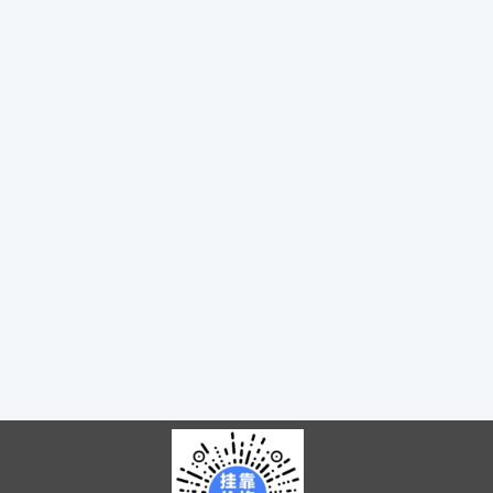
二级建造师挂靠哪个专业含金量高？二建挂靠价格
2018监理工程师报名费用是多少
监理工程师报名时间
监理工程师的含金量
监理报名时间
刚毕业踏入监理岗位应该注意些什么?
监理师报考条件及时间
监理工程师含金量
注册监理工程师好考吗
注册监理工程师值钱么
监理工程师月工资多少
交通部造价工程师-2018年最新挂靠价格是多少？