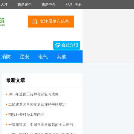
是人才
我是建企
我是中介
登录
注册
免注册发布信息
会员介绍
消防
注安
电气
其他
最新文章
2015年造价工程师考试复习攻略
二级建造师单位变更及注销手续规定
招投标资料员工作内容
一级建造师：中国含金量最高的十大证书之一