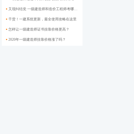
又现纠结党 一级建造师和造价工程师考哪个好？
干货！一建系统更新，最全使用攻略在这里
怎样让一级建造师证书挂靠价格​更高？
2020年一级建造师挂靠价格涨了吗？
二级建造师证书如何注册？各地注册官网大汇总
社保联网对二建挂靠的影响 挂靠会走向终结吗?
2020年安徽二级建造师市政挂靠价格3万高吗？你挂低了吗？
一建挂靠市场还不如二建？哪个更吃香？
今年二建证书挂靠市场怎么样？挂靠单位将会越来越少！
市场地位不保，本月二建电子化进程将大步迈进
新通过一批二级建造师，证书下发后能否再挂靠却成问题
方法不同差异倍增！二建到底能挂多少钱？
二级建造师注册证书电子化继续推进，后续将再无纸质证书