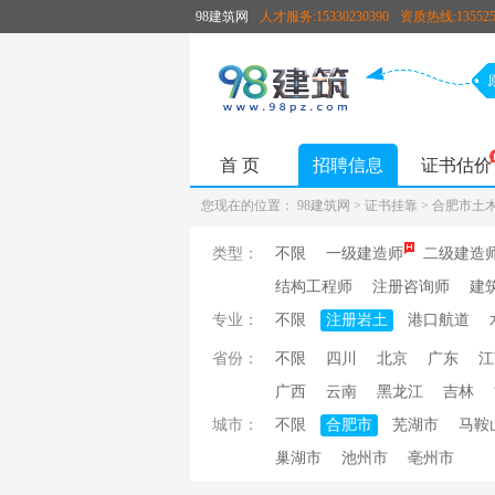
98建筑网
人才服务:15330230390
资质热线:135525
首 页
招聘信息
证书估价
您现在的位置：
98建筑网
>
证书挂靠
>
合肥市土
类型：
不限
一级建造师
二级建造
结构工程师
注册咨询师
建
专业：
不限
注册岩土
港口航道
省份：
不限
四川
北京
广东
江
广西
云南
黑龙江
吉林
城市：
不限
合肥市
芜湖市
马鞍
巢湖市
池州市
亳州市