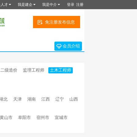
是人才
我是建企
我是中介
登录
注册
免注册发布信息
会员介绍
二级造价
监理工程师
土木工程师
湖北
天津
湖南
江西
辽宁
山西
黄山市
阜阳市
宿州市
宣城市