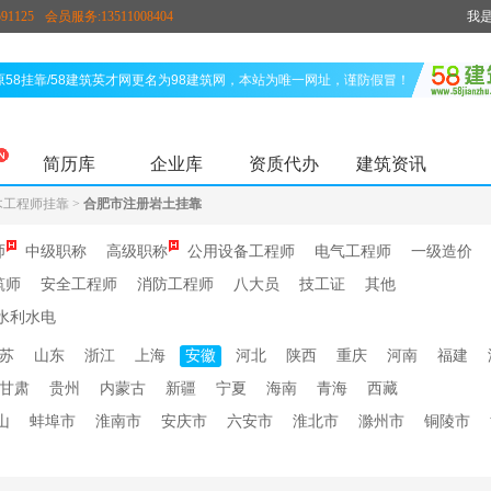
91125
会员服务:13511008404
我
原58挂靠/58建筑英才网更名为98建筑网，本站为唯一网址，谨防假冒！
简历库
企业库
资质代办
建筑资讯
木工程师挂靠
>
合肥市注册岩土挂靠
师
中级职称
高级职称
公用设备工程师
电气工程师
一级造价
筑师
安全工程师
消防工程师
八大员
技工证
其他
水利水电
苏
山东
浙江
上海
安徽
河北
陕西
重庆
河南
福建
甘肃
贵州
内蒙古
新疆
宁夏
海南
青海
西藏
山
蚌埠市
淮南市
安庆市
六安市
淮北市
滁州市
铜陵市