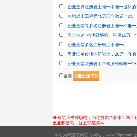
企业直聘注册岩土唯一不唯一退休的
急聘岩土工程师45万三年验证全款/
企业直签寻多名注册岩土唯一不唯一退
岩土带3年检测经验唯一社保15万一年
企业直签多名注册岩土不唯一a
黑龙江单位找注册岩土，20万一年直
企业直签注册岩土带检测经验唯一16万
全选
批量投递简历
98建筑证书兼职网：为你提供合肥市土木
土兼职信息，就上98建筑网
本站为98建筑网官方网站，
www.98pz.com
是