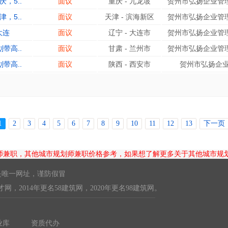
，5..
面议
重庆
-
九龙坡
贺州市弘扬企业管理
，5..
面议
天津
-
滨海新区
贺州市弘扬企业管理
大连
面议
辽宁
-
大连市
贺州市弘扬企业管理
带高..
面议
甘肃
-
兰州市
贺州市弘扬企业管理
带高..
面议
陕西
-
西安市
贺州市弘扬企业
1
2
3
4
5
6
7
8
9
10
11
12
13
下一页
师兼职，其他城市规划师兼职价格参考，如果想了解更多关于其他城市规划
唯一网址，谨防假冒
英才网，2014年更名58建筑网，2020年更名98建筑网。
业库
资质代办