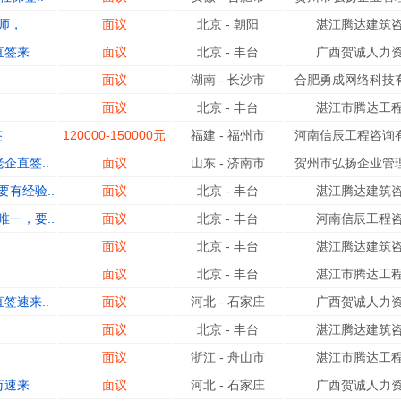
师，
面议
北京
-
朝阳
湛江腾达建筑咨
直签来
面议
北京
-
丰台
广西贺诚人力资
面议
湖南
-
长沙市
合肥勇成网络科技有
面议
北京
-
丰台
湛江市腾达工程
签
120000-150000元
福建
-
福州市
河南信辰工程咨询有
企直签..
面议
山东
-
济南市
贺州市弘扬企业管理
有经验..
面议
北京
-
丰台
湛江腾达建筑咨
一，要..
面议
北京
-
丰台
河南信辰工程咨
面议
北京
-
丰台
湛江腾达建筑咨
面议
北京
-
丰台
湛江市腾达工程
签速来..
面议
河北
-
石家庄
广西贺诚人力资
面议
北京
-
丰台
湛江腾达建筑咨
面议
浙江
-
舟山市
湛江市腾达工程
万速来
面议
河北
-
石家庄
广西贺诚人力资