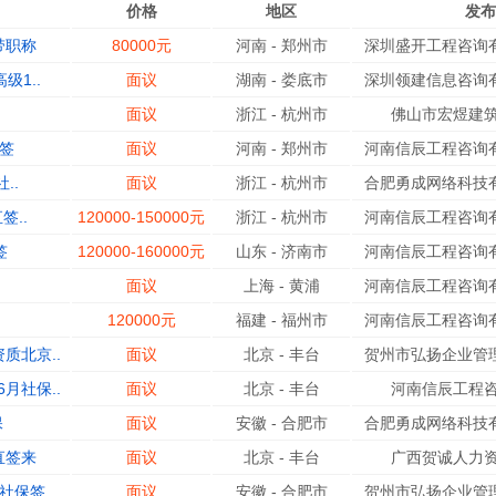
价格
地区
发布
带职称
80000元
河南
-
郑州市
深圳盛开工程咨询有
级1..
面议
湖南
-
娄底市
深圳领建信息咨询有
面议
浙江
-
杭州市
佛山市宏煜建筑
签
面议
河南
-
郑州市
河南信辰工程咨询有
..
面议
浙江
-
杭州市
合肥勇成网络科技有
签..
120000-150000元
浙江
-
杭州市
河南信辰工程咨询有
签
120000-160000元
山东
-
济南市
河南信辰工程咨询有
面议
上海
-
黄浦
河南信辰工程咨询有
120000元
福建
-
福州市
河南信辰工程咨询有
质北京..
面议
北京
-
丰台
贺州市弘扬企业管理
月社保..
面议
北京
-
丰台
河南信辰工程咨
保
面议
安徽
-
合肥市
合肥勇成网络科技有
直签来
面议
北京
-
丰台
广西贺诚人力资
保签..
面议
安徽
-
合肥市
贺州市弘扬企业管理