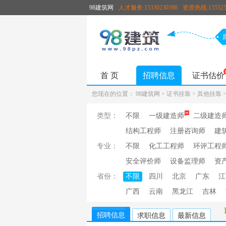
98建筑网
人才服务:15330230390
资质热线:135525
首 页
招聘信息
证书估价
您现在的位置：
98建筑网
>
证书挂靠
>
其他挂靠
类型：
不限
一级建造师
二级建造
结构工程师
注册咨询师
建
专业：
不限
化工工程师
环评工程
安全评价师
设备监理师
资
省份：
不限
四川
北京
广东
江
广西
云南
黑龙江
吉林
招聘信息
求职信息
最新信息