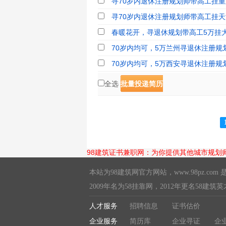
寻70岁内退休注册规划师带高工挂重庆
寻70岁内退休注册规划师带高工挂天津
春暖花开，寻退休规划带高工5万挂
70岁内均可，5万兰州寻退休注册规划
70岁内均可，5万西安寻退休注册规划
全选
批量投递简历
98建筑证书兼职网：为你提供其他城市规划
本站为98建筑网官方网站，
www.98pz.com
是
2009年名为58挂靠网，2012年更名58建筑
人才服务
招聘信息
证书估价
企业服务
简历库
企业寻证
企