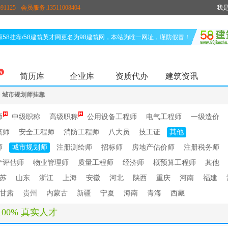
91125
会员服务:13511008404
我
原58挂靠/58建筑英才网更名为98建筑网，本站为唯一网址，谨防假冒！
简历库
企业库
资质代办
建筑资讯
>
城市规划师挂靠
师
中级职称
高级职称
公用设备工程师
电气工程师
一级造价
筑师
安全工程师
消防工程师
八大员
技工证
其他
师
城市规划师
注册测绘师
招标师
房地产估价师
注册税务师
产评估师
物业管理师
质量工程师
经济师
概预算工程师
其他
苏
山东
浙江
上海
安徽
河北
陕西
重庆
河南
福建
甘肃
贵州
内蒙古
新疆
宁夏
海南
青海
西藏
100% 真实人才