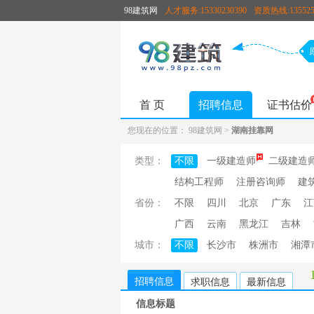
98建筑网
人才服务:15330230390
资质热线:135525
首 页
招聘信息
证书估价
您现在的位置：
98建筑网
>
湖南挂靠网
类型：
不限
一级建造师
二级建造
结构工程师
注册咨询师
建
省份：
不限
四川
北京
广东
江
广西
云南
黑龙江
吉林
城市：
不限
长沙市
株洲市
湘潭
招聘信息
求职信息
最新信息
信息标题