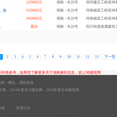
120000元
湖南
-
长沙市
深圳盛京工程咨询有
，急
510000元
湖南
-
长沙市
河南德迎工程咨询有
450000元
湖南
-
长沙市
河南德迎工程咨询有
，
面议
湖南
-
长沙市
四川恒源鼎通建筑工
1
2
3
4
5
6
7
8
9
10
11
12
13
下一页
职价格参考，如果想了解更多关于湖南兼职信息，就上98建筑网
唯一网址，谨防假冒
英才网，2014年更名58建筑网，2020年更名98建筑网。
业库
资质代办