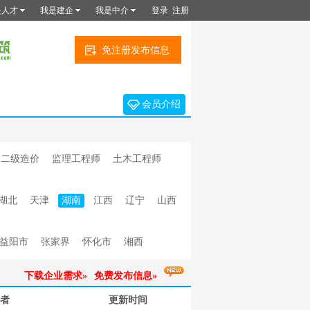
是人才
我是建企
我是中介
登录
注册
免注册发布信息
会员介绍
二级造价
监理工程师
土木工程师
湖北
天津
湖南
江西
辽宁
山西
益阳市
张家界
怀化市
湘西
下载企业需求»
免费发布信息»
者
更新时间