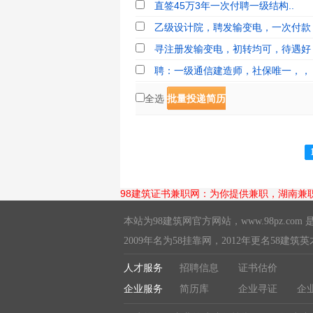
直签45万3年一次付聘一级结构..
乙级设计院，聘发输变电，一次付款
寻注册发输变电，初转均可，待遇好
聘：一级通信建造师，社保唯一，，
全选
批量投递简历
98建筑证书兼职网：为你提供兼职，湖南兼
本站为98建筑网官方网站，
www.98pz.com
是
2009年名为58挂靠网，2012年更名58建筑
人才服务
招聘信息
证书估价
企业服务
简历库
企业寻证
企