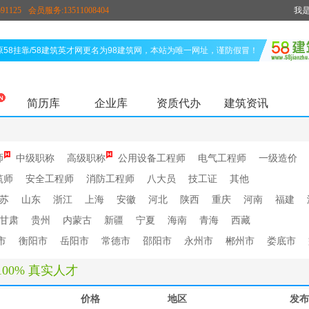
91125
会员服务:13511008404
我
原58挂靠/58建筑英才网更名为98建筑网，本站为唯一网址，谨防假冒！
简历库
企业库
资质代办
建筑资讯
师
中级职称
高级职称
公用设备工程师
电气工程师
一级造价
筑师
安全工程师
消防工程师
八大员
技工证
其他
苏
山东
浙江
上海
安徽
河北
陕西
重庆
河南
福建
甘肃
贵州
内蒙古
新疆
宁夏
海南
青海
西藏
市
衡阳市
岳阳市
常德市
邵阳市
永州市
郴州市
娄底市
100% 真实人才
价格
地区
发布