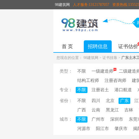
98建筑网
人才服务:13121787057
资质热线:135525
首 页
招聘信息
证书估价
您现在的位置：
98建筑网
>
证书挂靠
>
广东土木
类型：
不限
一级建造师
二级建造
结构工程师
注册咨询师
建
专业：
不限
注册岩土
港口航道
省份：
不限
四川
北京
广东
江
广西
云南
黑龙江
吉林
城市：
不限
广州市
深圳市
东莞
河源市
阳江市
肇庆市
揭