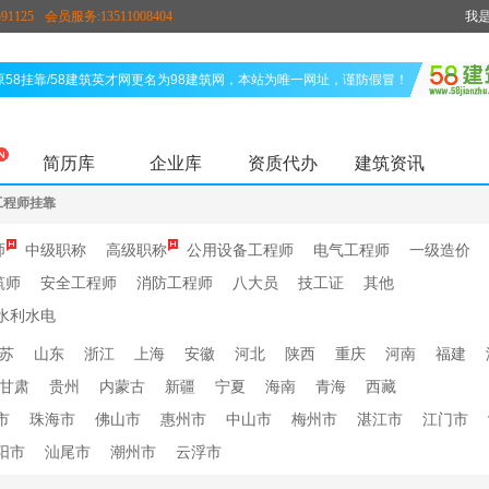
91125
会员服务:13511008404
我
原58挂靠/58建筑英才网更名为98建筑网，本站为唯一网址，谨防假冒！
简历库
企业库
资质代办
建筑资讯
工程师挂靠
师
中级职称
高级职称
公用设备工程师
电气工程师
一级造价
筑师
安全工程师
消防工程师
八大员
技工证
其他
水利水电
苏
山东
浙江
上海
安徽
河北
陕西
重庆
河南
福建
甘肃
贵州
内蒙古
新疆
宁夏
海南
青海
西藏
市
珠海市
佛山市
惠州市
中山市
梅州市
湛江市
江门市
阳市
汕尾市
潮州市
云浮市