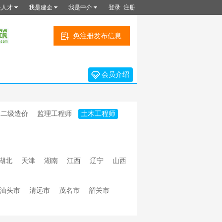
是人才
我是建企
我是中介
登录
注册
免注册发布信息
会员介绍
二级造价
监理工程师
土木工程师
湖北
天津
湖南
江西
辽宁
山西
汕头市
清远市
茂名市
韶关市