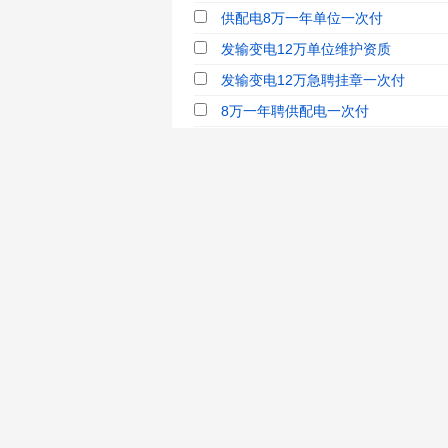
供配电8万一年单位一次付
发输变电12万单位维护资质
发输变电12万急聘挂章一次付
8万一年聘供配电一次付
发输变电12万直签国企单位
发输变电12万单位直签不用章
发输变电12万单位急聘带高级
北京急聘退休发输变电上报付全款，立
注册发输变电60万见证全款一次付...
山东企业聘供配电，企业直签，设计单
10万一年直签注册发输变电退休60
10万/年直签注册供配电工程师唯一社保
郑州直聘：注册发输电初始20万/两
浙江直聘：供配电唯一社保14W