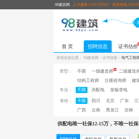
98建筑网
人才服务:13121787057
资质热线:135525
首 页
招聘信息
证书估价
您现在的位置：
98建筑网
>
证书挂靠
>
电气工程
类型：
不限
一级建造师
二级建造
结构工程师
注册咨询师
建
专业：
不限
供配电
发输变电
省份：
不限
四川
北京
广东
江
广西
云南
黑龙江
吉林
供配电唯一社保12-15万，不唯一社