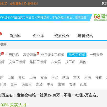
91125
会员服务:13511008404
我
原58挂靠/58建筑英才网更名为98建筑网，本站为唯一网址，谨防假冒！
简历库
企业库
资质代办
建筑资讯
师挂靠
师
中级职称
高级职称
公用设备工程师
电气工程师
一级造价
筑师
安全工程师
消防工程师
八大员
技工证
其他
苏
山东
浙江
上海
安徽
河北
陕西
重庆
河南
福建
甘肃
贵州
内蒙古
新疆
宁夏
海南
青海
西藏
保3万左右；发输变电唯一社保15-18万，不唯一社保5万左右。
100% 真实人才