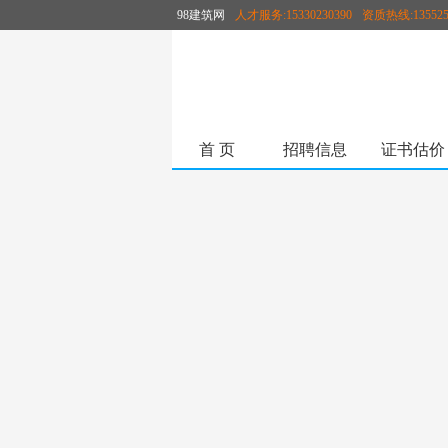
98建筑网
人才服务:15330230390
资质热线:135525
首 页
招聘信息
证书估价