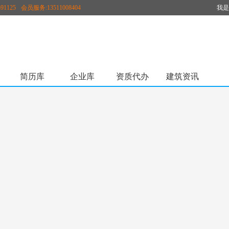
91125
会员服务:13511008404
我是
原58挂靠/58建筑英才网更名为98建筑网，本站为唯一网址，谨防假冒！
简历库
企业库
资质代办
建筑资讯