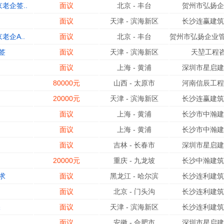
老企签..
面议
北京
-
丰台
贺州市弘扬企
面议
天津
-
滨海新区
长沙连赢建筑
企A..
面议
北京
-
丰台
贺州市弘扬企业管
签
面议
天津
-
滨海新区
天堃工程
面议
上海
-
黄浦
深圳市星启建
80000元
山西
-
太原市
河南信辰工程
20000元
天津
-
滨海新区
长沙连赢建筑
面议
上海
-
黄浦
长沙市中瀚建
面议
上海
-
黄浦
长沙市中瀚建
面议
吉林
-
长春市
深圳市星启建
20000元
重庆
-
九龙坡
长沙中瀚建筑
求
面议
黑龙江
-
哈尔滨
长沙连利建筑
面议
北京
-
门头沟
长沙连利建筑
保
面议
天津
-
滨海新区
长沙连利建筑
面议
安徽
-
合肥市
深圳市星启建