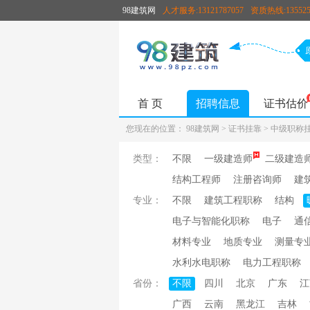
98建筑网
人才服务:13121787057
资质热线:135525
首 页
招聘信息
证书估价
您现在的位置：
98建筑网
>
证书挂靠
>
中级职称
类型：
不限
一级建造师
二级建造
结构工程师
注册咨询师
建
专业：
不限
建筑工程职称
结构
电子与智能化职称
电子
通
材料专业
地质专业
测量专
水利水电职称
电力工程职称
省份：
不限
四川
北京
广东
江
广西
云南
黑龙江
吉林