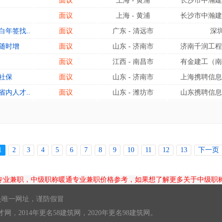
面议
上海
-
黄浦
长沙市中瀚建
面议
上海
-
黄浦
长沙市中瀚建
年签找..
面议
广东
-
清远市
深
随时增
面议
山东
-
济南市
济南千润工程
面议
江西
-
南昌市
有金建工（南
社保
面议
山东
-
济南市
上海携聘信息
内人才..
面议
山东
-
潍坊市
山东携聘信息
1
2
3
4
5
6
7
8
9
10
11
12
13
下一页
专业兼职，中级职称暖通专业兼职价格参考，如果想了解更多关于中级职称
唯一网址，谨防假冒
英才网，2014年更名58建筑网，2020年更名98建筑网。