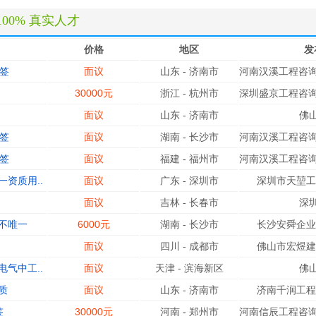
100% 真实人才
价格
地区
发
签
面议
山东
-
济南市
河南汉溪工程咨询
30000元
浙江
-
杭州市
深圳盛京工程咨询
面议
山东
-
济南市
佛
签
面议
湖南
-
长沙市
河南汉溪工程咨询
签
面议
福建
-
福州市
河南汉溪工程咨询
资质用..
面议
广东
-
深圳市
深圳市天堃工
面议
吉林
-
长春市
深
不唯一
6000元
湖南
-
长沙市
长沙安舜企业
面议
四川
-
成都市
佛山市宏煜建
气中工..
面议
天津
-
滨海新区
佛
质
面议
山东
-
济南市
济南千润工程
签
30000元
河南
-
郑州市
河南信辰工程咨询