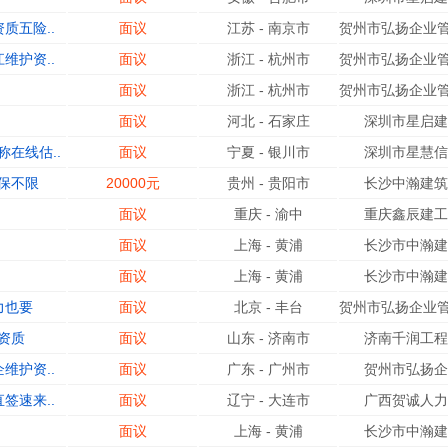
质五险..
面议
江苏
-
南京市
贺州市弘扬企业管
维护资..
面议
浙江
-
杭州市
贺州市弘扬企业管
面议
浙江
-
杭州市
贺州市弘扬企业管
面议
河北
-
石家庄
深圳市星启建
在线估..
面议
宁夏
-
银川市
深圳市星慧信
保不限
20000元
贵州
-
贵阳市
长沙中瀚建筑
面议
重庆
-
渝中
重庆鑫辰建工
面议
上海
-
黄浦
长沙市中瀚建
面议
上海
-
黄浦
长沙市中瀚建
力也要
面议
北京
-
丰台
贺州市弘扬企业管
资质
面议
山东
-
济南市
济南千润工程
维护资..
面议
广东
-
广州市
贺州市弘扬企
签速来..
面议
辽宁
-
大连市
广西贺诚人力
面议
上海
-
黄浦
长沙市中瀚建