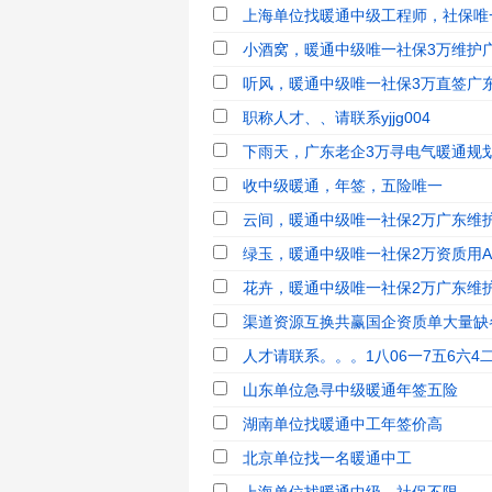
上海单位找暖通中级工程师，社保唯
小酒窝，暖通中级唯一社保3万维护广
听风，暖通中级唯一社保3万直签广
职称人才、、请联系yjjg004
下雨天，广东老企3万寻电气暖通规
收中级暖通，年签，五险唯一
云间，暖通中级唯一社保2万广东维护
绿玉，暖通中级唯一社保2万资质用A
花卉，暖通中级唯一社保2万广东维护
渠道资源互换共赢国企资质单大量缺各
人才请联系。。。1八06一7五6六4
山东单位急寻中级暖通年签五险
湖南单位找暖通中工年签价高
北京单位找一名暖通中工