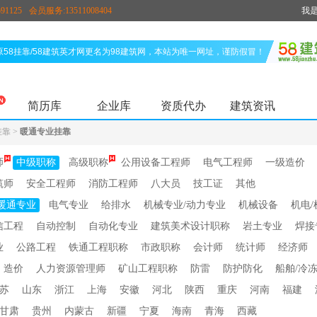
91125
会员服务:13511008404
我
原58挂靠/58建筑英才网更名为98建筑网，本站为唯一网址，谨防假冒！
简历库
企业库
资质代办
建筑资讯
挂靠
>
暖通专业挂靠
师
中级职称
高级职称
公用设备工程师
电气工程师
一级造价
筑师
安全工程师
消防工程师
八大员
技工证
其他
暖通专业
电气专业
给排水
机械专业/动力专业
机械设备
机电/
信工程
自动控制
自动化专业
建筑美术设计职称
岩土专业
焊接
业
公路工程
铁通工程职称
市政职称
会计师
统计师
经济师
造价
人力资源管理师
矿山工程职称
防雷
防护防化
船舶/冷
苏
山东
浙江
上海
安徽
河北
陕西
重庆
河南
福建
甘肃
贵州
内蒙古
新疆
宁夏
海南
青海
西藏