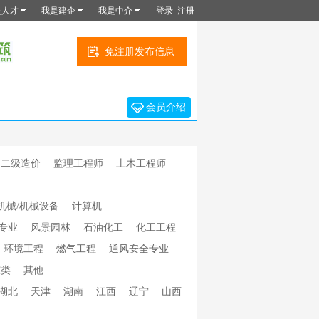
是人才
我是建企
我是中介
登录
注册
免注册发布信息
会员介绍
二级造价
监理工程师
土木工程师
机械/机械设备
计算机
专业
风景园林
石油化工
化工工程
环境工程
燃气工程
通风安全专业
冻类
其他
湖北
天津
湖南
江西
辽宁
山西