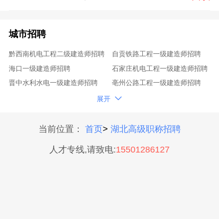
城市招聘
黔西南机电工程二级建造师招聘
自贡铁路工程一级建造师招聘
海口一级建造师招聘
石家庄机电工程一级建造师招聘
晋中水利水电一级建造师招聘
亳州公路工程一级建造师招聘
贺州水利水电二级建造师招聘
巴彦淖尔一级建造师招聘

展开
达州港口与航道一级建造师招聘
普陀建筑工程二级建造师招聘
海北铁路工程一级建造师招聘
衡水水利水电二级建造师招聘
当前位置：
首页
>
湖北高级职称招聘
思茅市政公用工程一级建造师招聘
广安建筑工程二级建造师招聘
人才专线,请致电:
15501286127
承德市政公用工程一级建造师招聘
昌吉民航机场一级建造师招聘
大兴民航机场一级建造师招聘
武汉港口与航道一级建造师招聘
张家口矿业工程一级建造师招聘
朝阳市政公用工程一级建造师招聘