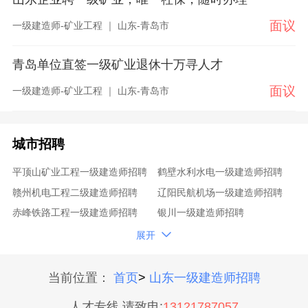
面议
一级建造师-矿业工程 ｜ 山东-青岛市
青岛单位直签一级矿业退休十万寻人才
面议
一级建造师-矿业工程 ｜ 山东-青岛市
城市招聘
平顶山矿业工程一级建造师招聘
鹤壁水利水电一级建造师招聘
赣州机电工程二级建造师招聘
辽阳民航机场一级建造师招聘
赤峰铁路工程一级建造师招聘
银川一级建造师招聘
绥化港口与航道一级建造师招聘
益阳水利水电二级建造师招聘

展开
泰安机电工程二级建造师招聘
内蒙古民航机场一级建造师招聘
上海港口与航道一级建造师招聘
新乡公路工程二级建造师招聘
当前位置：
首页
>
山东一级建造师招聘
贵阳铁路工程一级建造师招聘
崇明一级建造师招聘
人才专线,请致电:
13121787057