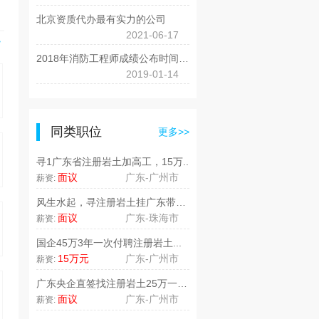
北京资质代办最有实力的公司
2021-06-17
>
2018年消防工程师成绩公布时间通知已出
2019-01-14
同类职位
更多>>
寻1广东省注册岩土加高工，15万..
面议
广东-广州市
薪资:
风生水起，寻注册岩土挂广东带高工..
面议
广东-珠海市
薪资:
国企45万3年一次付聘注册岩土...
15万元
广东-广州市
薪资:
广东央企直签找注册岩土25万一年..
面议
广东-广州市
薪资: