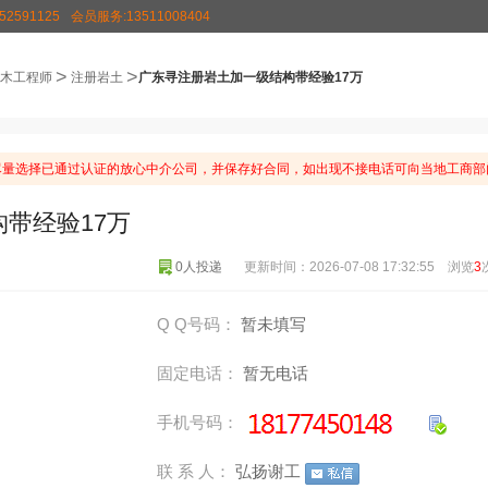
2591125
会员服务:13511008404
>
>
木工程师
注册岩土
广东寻注册岩土加一级结构带经验17万
量选择已通过认证的放心中介公司，并保存好合同，如出现不接电话可向当地工商部
带经验17万
0人投递
更新时间：2026-07-08 17:32:55 浏览
3
Q Q号码：
暂未填写
固定电话：
暂无电话
手机号码：
联 系 人：
弘扬谢工