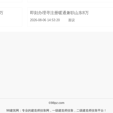
万
即刻办理寻注册暖通兼职山东8万
2026-08-06 14:53:20
面议
©98pz.com
98建筑网：专业的
建造师挂靠
网，
一级建造师挂靠
，
二级建造师挂靠
平台！