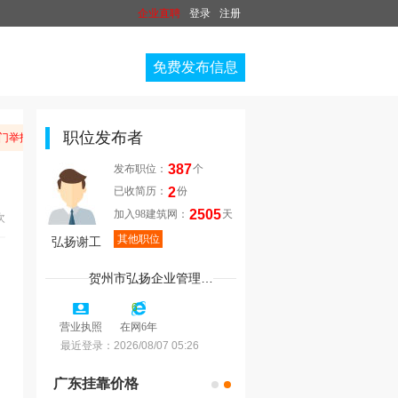
企业直聘
登录
注册
免费发布信息
职位发布者
门举报。
温馨提
387
发布职位：
个
2
已收简历：
份
2505
加入98建筑网：
天
次
其他职位
弘扬谢工
贺州市弘扬企业管理咨询有限公..
6
营业执照
在网6年
最近登录：
2026/08/07 05:26
广东挂靠价格