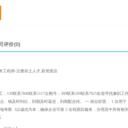
专业
初始
转注
专业
初始
元/年
元/年
元/年
中级职称
0.4-1.1万
0.4-0.9万
一级建造师
1-7万
高级职称
0.8-1.8万
1.5
二级建造师
0.6-4万
土木工程师
5-15万
6-18.3万
造价工程师
1-6万
结构工程师
2.8-14万
3.8-15万
监理工程师
0.4-6万
司评价(0)
公用设备工程师
3-16万
6.6-18万
电气工程师
4-18万
木工程师-注册岩土人才,薪资面议
39联系7840联系1117企鹅号：309联系109联系7825欢迎寻找兼职工
点，钱及时到位，到期及时返还，到期配合转。 一.岗位职责： 1.仅用于
地考察. 1以诚信为本，确保企业可靠 2.全程跟踪服务，办理其中所有相
系