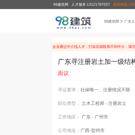
98建筑网
人才服务:13121787057
资质热线:1355
>
98建筑网
广东土
温馨提示：由于近期有企业通过中介找人才，打款后就联系不到中介，请尽
广东寻注册岩土加一级结构
面议
寻证要求：
社保唯一、注册情况不限
职位类型：
土木工程师
注册岩土
-
工作地区：
广东
广州市
-
公司地址：
广西-贺州市