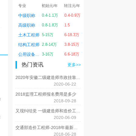
转注
专业
初始
转注
专业
初始
转
元/年
元/年
元/年
元/年
0.8-7万
中级职称
0.4-1.1万
0.4-0.9万
一级建造师
1-7万
0.
0.6-4.5万
高级职称
0.8-1.8万
1.5
二级建造师
0.6-4万
0.6
2-6万
土木工程师
5-15万
6-18.3万
造价工程师
1-6万
2-
0.4-6万
结构工程师
2.8-14万
3.8-15万
监理工程师
0.4-6万
0.
4-20万
公用设备工程师
3-16万
6.6-18万
电气工程师
4-18万
4-
热门资讯
更多>>
2020年安徽二级建造师市政挂靠价格3万高吗？你挂低了吗？
2020-06-22
2018监理工程师报名费用是多少
作
2018-09-28
又现纠结党 一级建造师和造价工程师考哪个好？
关
2020-06-09
交通部造价工程师-2018年最新挂靠价格是多少？
2018-06-28