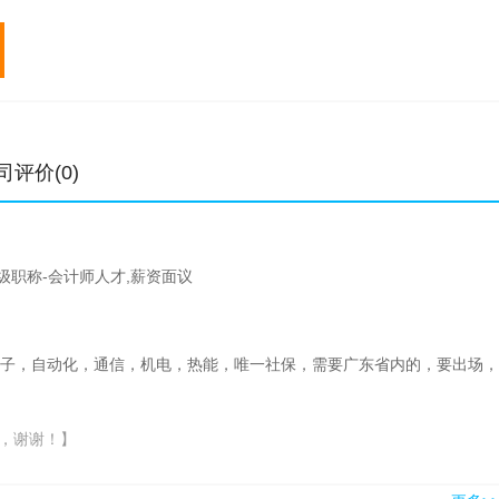
专业
初始
转注
专业
初始
元/年
元/年
元/年
中级职称
0.4-1.1万
0.4-0.9万
一级建造师
1-7万
高级职称
0.8-1.8万
1.5
二级建造师
0.6-4万
土木工程师
5-15万
6-18.3万
造价工程师
1-6万
结构工程师
2.8-14万
3.8-15万
监理工程师
0.4-6万
司评价(0)
公用设备工程师
3-16万
6.6-18万
电气工程师
4-18万
级职称-会计师人才,薪资面议
电子，自动化，通信，机电，热能，唯一社保，需要广东省内的，要出场，
，谢谢！】