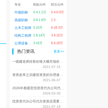
转注
专业
初始
转注
专业
初始
转
元/年
元/年
元/年
元/年
0.8-7万
中级职称
0.4-1.1万
0.4-0.9万
一级建造师
1-7万
0.
0.6-4.5万
高级职称
0.8-1.8万
1.5
二级建造师
0.6-4万
0.6
2-6万
土木工程师
5-15万
6-18.3万
造价工程师
1-6万
2-
0.4-6万
结构工程师
2.8-14万
3.8-15万
监理工程师
0.4-6万
0.
4-20万
公用设备工程师
3-16万
6.6-18万
电气工程师
4-18万
4-
热门资讯
更多>>
一级建造师挂靠价格大概市场价是多少？
2021-07-15
资质改革之后建筑资质的办理速度会提升吗?
2021-06-07
2026年都愿意找资质代办公司代办呢？
2026-03-30
找资质代办公司代办资质还需要注意哪些问题呢?
2021-07-19