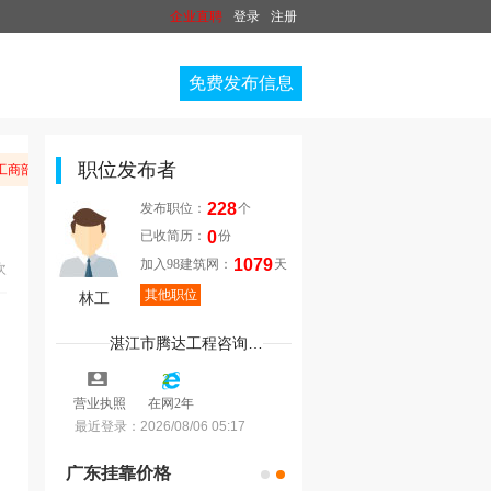
企业直聘
登录
注册
免费发布信息
职位发布者
商部门举报。
228
发布职位：
个
0
已收简历：
份
1079
加入98建筑网：
天
次
其他职位
林工
湛江市腾达工程咨询有限公司
2
营业执照
在网2年
最近登录：
2026/08/06 05:17
广东挂靠价格