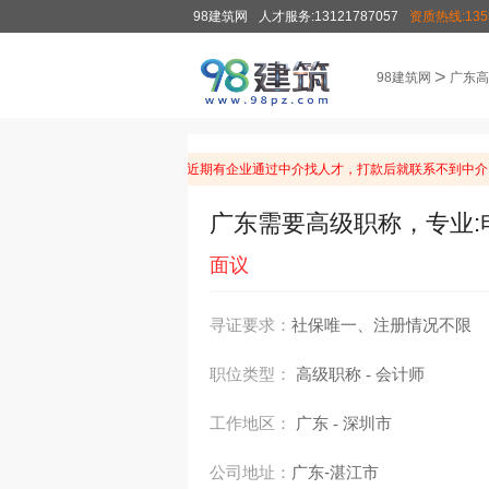
98建筑网
人才服务:13121787057
资质热线:1355
>
98建筑网
广东高
温馨提示：由于近期有企业通过中介找人才，打款后就联系不到中介
广东需要高级职称，专业:
面议
寻证要求：
社保唯一、注册情况不限
职位类型：
高级职称
会计师
-
工作地区：
广东
深圳市
-
公司地址：
广东-湛江市