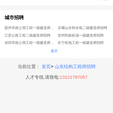
城市招聘
抚州市政公用工程一级建造师招聘
石嘴山水利水电二级建造师招聘
江苏公路工程二级建造师招聘
贺州民航机场一级建造师招聘
深圳市政公用工程一级建造师招聘
长宁机电工程一级建造师招聘
门头沟民航机场一级建造师招聘
日照公路工程一级建造师招聘

展开
杭州矿业工程一级建造师招聘
南平市政公用工程一级建造师招聘
滨州建筑工程一级建造师招聘
哈密公路工程二级建造师招聘
当前位置：
首页
>
山东结构工程师招聘
东丽港口与航道一级建造师招聘
柳州市政公用工程一级建造师招聘
人才专线,请致电:
13121787057
唐山通信与广电一级建造师招聘
南昌公路工程二级建造师招聘
黄浦机电工程二级建造师招聘
鄂州建筑工程二级建造师招聘
淄博建筑工程一级建造师招聘
佳木斯机电工程二级建造师招聘