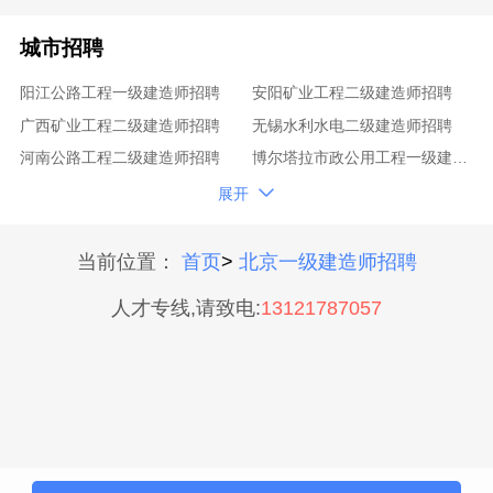
城市招聘
阳江公路工程一级建造师招聘
安阳矿业工程二级建造师招聘
广西矿业工程二级建造师招聘
无锡水利水电二级建造师招聘
河南公路工程二级建造师招聘
博尔塔拉市政公用工程一级建造师招聘
邢台机电工程二级建造师招聘
石嘴山一级建造师招聘

展开
重庆机电工程二级建造师招聘
黑龙江公路工程二级建造师招聘
肇庆水利水电一级建造师招聘
北辰铁路工程一级建造师招聘
当前位置：
首页
>
北京一级建造师招聘
阿勒泰公路工程一级建造师招聘
南充水利水电一级建造师招聘
人才专线,请致电:
13121787057
忻州公路工程一级建造师招聘
锡林郭勒盟市政公用工程二级建造师招聘
河北省通信与广电一级建造师招聘
阜阳机电工程一级建造师招聘
重庆矿业工程一级建造师招聘
鄂州水利水电二级建造师招聘