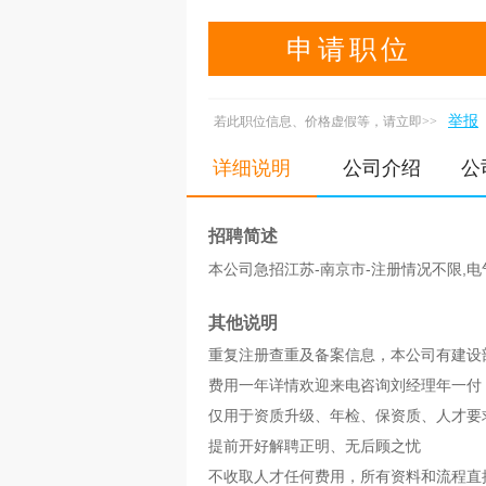
专业
初始
元/年
申请职位
中级职称
0.4-0.9万
高级职称
0.8-2万
举报
若此职位信息、价格虚假等，请立即>>
土木工程师
8-18万
结构工程师
2.8-14万
详细说明
公司介绍
公
公用设备工程师
5.3-17万
招聘简述
本公司急招江苏-南京市-注册情况不限,电
其他说明
重复注册查重及备案信息，本公司有建设部
费用一年详情欢迎来电咨询刘经理年一付
仅用于资质升级、年检、保资质、人才要
提前开好解聘正明、无后顾之忧
不收取人才任何费用，所有资料和流程直