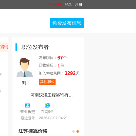
企业直聘
登录
注册
免费发布信息
职位发布者
举报。
温馨提
67
发布职位：
个
1
已收简历：
份
3292
加入98建筑网：
天
次
其他职位
刘工
河南汉溪工程咨询有限公司
9
营业执照
在网9年
最近登录：
2026/08/07 04:21
江苏挂靠价格