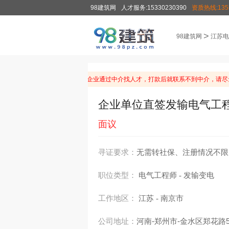
98建筑网
人才服务:15330230390
资质热线:1355
>
98建筑网
江苏电
温馨提示：由于近期有企业通过中介找人才，打款后就联系不到中介，请尽
企业单位直签发输电气工程
面议
寻证要求：
无需转社保、注册情况不限
职位类型：
电气工程师
发输变电
-
工作地区：
江苏
南京市
-
公司地址：
河南-郑州市-金水区郑花路59