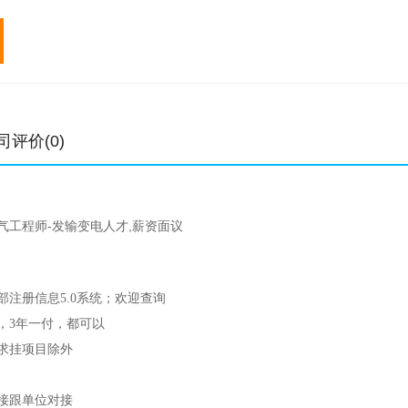
转注
专业
初始
转注
专业
初始
元/年
元/年
元/年
元/年
0.4-0.9万
一级建造师
1.2-6万
1.2-6万
中级职称
0.4-0.9万
0.8
二级建造师
0.5-3万
0.5-3.5万
高级职称
0.8-2万
12-20万
造价工程师
0.8-4万
1-5万
土木工程师
8-18万
3.8-15万
监理工程师
0.6-4万
0.7-4.5万
结构工程师
2.8-14万
司评价(0)
5.3-17万
电气工程师
4-18万
4-20万
公用设备工程师
5.3-17万
气工程师-发输变电人才,薪资面议
注册信息5.0系统；欢迎查询
，3年一付，都可以
求挂项目除外
接跟单位对接