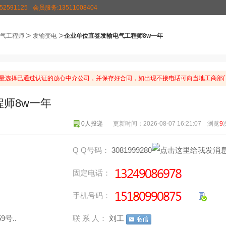
2591125
会员服务:13511008404
>
>
气工程师
发输变电
企业单位直签发输电气工程师8w一年
量选择已通过认证的放心中介公司，并保存好合同，如出现不接电话可向当地工商部门
师8w一年
0人投递
更新时间：2026-08-07 16:21:07 浏览
9
Q Q号码：
3081999280
固定电话：
手机号码：
号..
联 系 人：
刘工