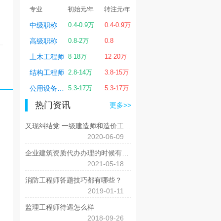
转注
专业
初始
转注
元/年
元/年
元/年
0.4-0.9万
一级建造师
1.2-6万
1.2-6万
0.8
二级建造师
0.5-3万
0.5-3.5万
12-20万
造价工程师
0.8-4万
1-5万
3.8-15万
监理工程师
0.6-4万
0.7-4.5万
5.3-17万
电气工程师
4-18万
4-20万
热门资讯
更多>>
又现纠结党 一级建造师和造价工程师考哪个好？
2020-06-09
企业建筑资质代办办理的时候有哪些原则性事项需要注意？
2021-05-18
消防工程师答题技巧都有哪些？
2019-01-11
监理工程师待遇怎么样
2018-09-26