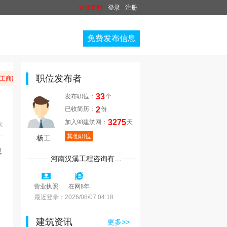
企业直聘
登录
注册
免费发布信息
职位发布者
工商部门举报。
33
发布职位：
个
2
已收简历：
份
3275
加入98建筑网：
天
次
其他职位
杨工
河南汉溪工程咨询有限公司
8
营业执照
在网8年
最近登录：
2026/08/07 04:18
建筑资讯
更多>>