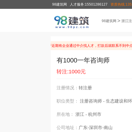
98建筑网
人才服务:15501286127
资质热线:1355
>
98建筑网
浙江注
温馨提示：由于近期有企业通过中介找人才，打款后就联系不到中介
有1000一年咨询师
转注:1000元
注册情况：
转注册
职位类型：
注册咨询师
生态建设和
-
所在地：
浙江
杭州市
-
公司地址：
广东-深圳市-南山