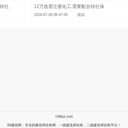
12万急需注册化工,需要配合转社保
9.82万急需注册二级结构,需要配合转社保直签
2026-07-28 08:47:05
面议
©98pz.com
98建筑网：专业的
建造师挂靠
网，
一级建造师挂靠
，
二级建造师挂靠
平台！