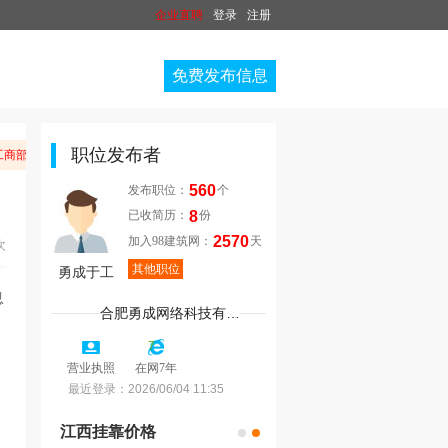
企业直聘
登录
注册
免费发布信息
职位发布者
商部门举报。
560
发布职位：
个
8
已收简历：
份
2570
加入98建筑网：
天
次
其他职位
勇成于工
合肥勇成网络科技有限公司
7
营业执照
在网7年
最近登录：
2026/06/04 11:35
江西挂靠价格