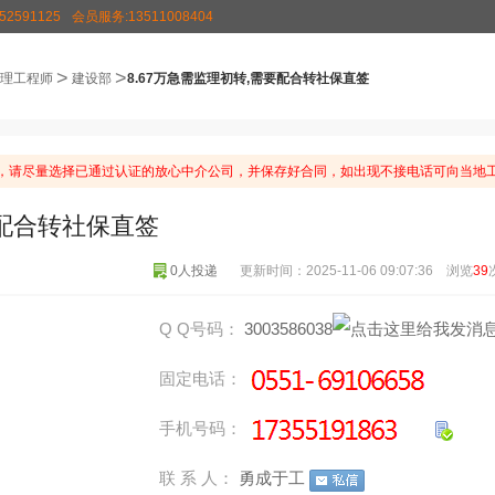
2591125
会员服务:13511008404
>
>
理工程师
建设部
8.67万急需监理初转,需要配合转社保直签
，请尽量选择已通过认证的放心中介公司，并保存好合同，如出现不接电话可向当地工
要配合转社保直签
0人投递
更新时间：2025-11-06 09:07:36 浏览
39
Q Q号码：
3003586038
固定电话：
手机号码：
联 系 人：
勇成于工