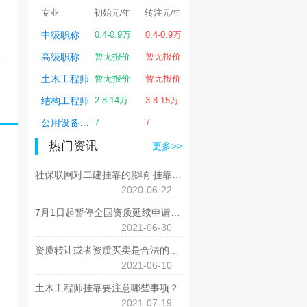
转注
专业
初始
转注
专业
初始
转
元/年
元/年
元/年
元/年
1.2-4.8万
中级职称
0.4-0.9万
0.4-0.9万
一级建造师
1.3-4.6万
1.2
0.6-2.6万
高级职称
暂无报价
暂无报价
二级建造师
0.6-3万
0.6
暂无报价
土木工程师
暂无报价
暂无报价
造价工程师
暂无报价
暂
0.7-5万
结构工程师
2.8-14万
3.8-15万
监理工程师
0.7-5万
0.
4-20万
公用设备工程师
7
7
电气工程师
4-18万
4-
热门资讯
更多>>
社保联网对二建挂靠的影响 挂靠会走向终结吗?
2020-06-22
7月1日起暂停全国资质延续申请是真的吗?
2021-06-30
资质转让或者资质买卖是合法的吗?
2021-06-10
土木工程师挂靠要注意哪些事项？
2021-07-19