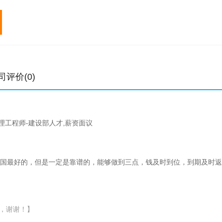
专业
初始
转注
专业
初始
元/年
元/年
元/年
中级职称
0.4-0.9万
0.4-0.9万
一级建造师
1.3-4.6万
高级职称
暂无报价
暂无报价
二级建造师
0.6-3万
土木工程师
暂无报价
暂无报价
造价工程师
暂无报价
结构工程师
2.8-14万
3.8-15万
监理工程师
0.7-5万
司评价(0)
公用设备工程师
7
7
电气工程师
4-18万
理工程师-建设部人才,薪资面议
全国最好的，但是一定是靠谱的，能够做到三点，钱及时到位，到期及时返
，谢谢！】