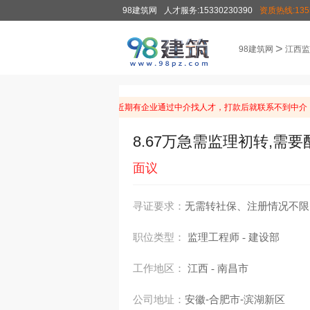
98建筑网
人才服务:15330230390
资质热线:1355
>
98建筑网
江西监
温馨提示：由于近期有企业通过中介找人才，打款后就联系不到中介
8.67万急需监理初转,需
面议
寻证要求：
无需转社保、注册情况不限
职位类型：
监理工程师
建设部
-
工作地区：
江西
南昌市
-
公司地址：
安徽-合肥市-滨湖新区