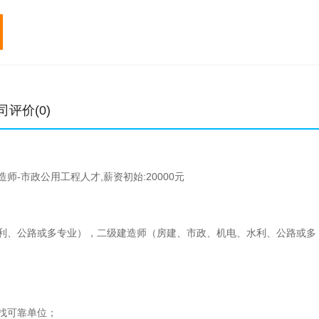
专业
初始
转注
专业
初始
元/年
元/年
元/年
中级职称
0.4-1.1万
0.4-0.9万
一级建造师
1-7万
高级职称
0.8-1.8万
1.5
二级建造师
0.6-4万
土木工程师
5-15万
6-18.3万
造价工程师
1-6万
结构工程师
2.8-14万
3.8-15万
监理工程师
0.4-6万
司评价(0)
公用设备工程师
3-16万
6.6-18万
电气工程师
4-18万
师-市政公用工程人才,薪资初始:20000元
利、公路或多专业），二级建造师（房建、市政、机电、水利、公路或多
找可靠单位；