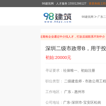
98建筑网
人才服务:15501286127
资质热线:1355
>
98建筑网
广东二
温馨提示：由于近期有企业通过中介找人才，打款后就联系不到中介，
深圳二级市政带B，用于
初始:20000元
寻证要求：
社保唯一、初始注册
职位类型：
二级建造师
市政公用工
-
工作地区：
广东
惠州市
-
公司地址：
广东-深圳市-宝安区松岗