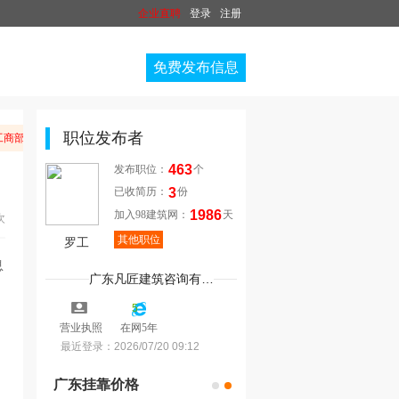
企业直聘
登录
注册
免费发布信息
职位发布者
商部门举报。
温
463
发布职位：
个
3
已收简历：
份
1986
加入98建筑网：
天
次
其他职位
罗工
广东凡匠建筑咨询有限公司
5
营业执照
在网5年
最近登录：
2026/07/20 09:12
广东挂靠价格