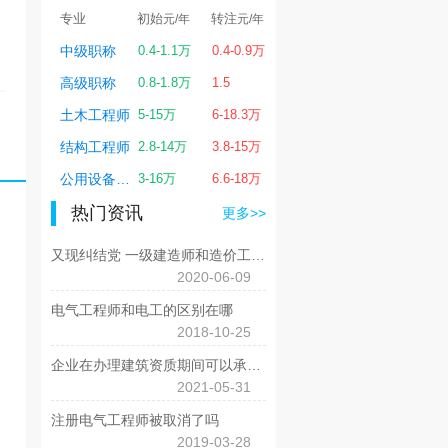
转注
专业
初始
转注
专业
初始
转
元/年
元/年
元/年
元/年
0.8-7万
中级职称
0.4-1.1万
0.4-0.9万
一级建造师
1-7万
0.
0.6-4.5万
高级职称
0.8-1.8万
1.5
二级建造师
0.6-4万
0.6
2-6万
土木工程师
5-15万
6-18.3万
造价工程师
1-6万
2-
0.4-6万
结构工程师
2.8-14万
3.8-15万
监理工程师
0.4-6万
0.
4-20万
公用设备工程师
3-16万
6.6-18万
电气工程师
4-18万
4-
热门资讯
更多>>
又现纠结党 一级建造师和造价工程师考哪个好？
2020-06-09
电气工程师和电工的区别在哪
2018-10-25
企业在办理建筑资质期间可以承接项目吗?
2021-05-31
注册电气工程师被取消了吗
2019-03-28