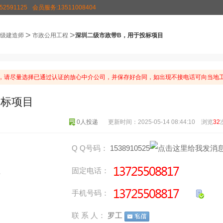
2591125
会员服务:13511008404
>
>
级建造师
市政公用工程
深圳二级市政带B，用于投标项目
请尽量选择已通过认证的放心中介公司，并保存好合同，如出现不接电话可向当地工
投标项目
0人投递
更新时间：2025-05-14 08:44:10 浏览
32
Q Q号码：
1538910525
程
固定电话：
手机号码：
联 系 人：
罗工