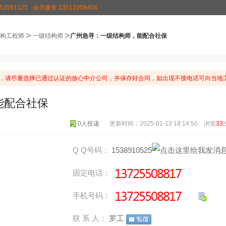
2591125
会员服务:13511008404
>
>
构工程师
一级结构师
广州急寻：一级结构师，能配合社保
，请尽量选择已通过认证的放心中介公司，并保存好合同，如出现不接电话可向当地工
能配合社保
0人投递
更新时间：2025-01-13 18:14:50 浏览
33
Q Q号码：
1538910525
固定电话：
手机号码：
联 系 人：
罗工