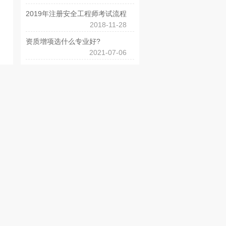
2019年注册安全工程师考试流程
2018-11-28
资质增项选什么专业好?
2021-07-06
>
同类职位
更多>>
7万找一级结构，企业签，社保不唯..
7万元
广东-广州市
薪资:
5万一年急聘二级结构师高工有检测..
4-5万元
广东-广州市
薪资:
21万3年一次付直签一级结构带职..
7万元
广东-广州市
薪资:
直签48万3年一次付急聘一级结构..
12万元
广东-广州市
薪资: