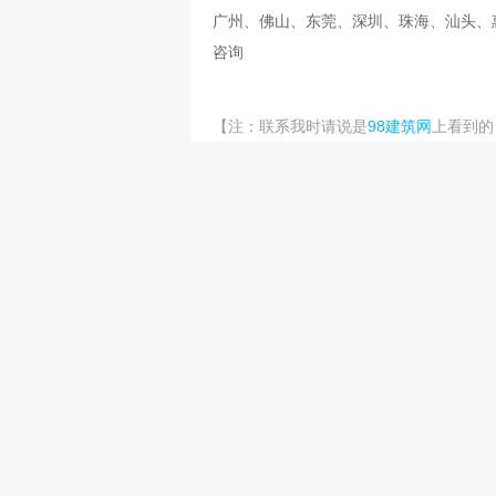
广州、佛山、东莞、深圳、珠海、汕头、
咨询
98建筑网
【注：联系我时请说是
上看到的
招聘职位
寻二级市政，买齐社保资质使用
2026-08-06 17:50:56
10000元
清远需一级市政带B，带职称配合
2026-08-06 08:54:29
面议
需二级市政带B，带职称配合社保
2026-08-05 08:54:35
10000元