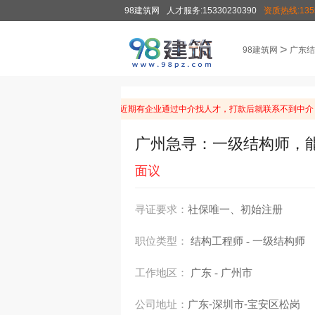
98建筑网
人才服务:15330230390
资质热线:1355
>
98建筑网
广东结
温馨提示：由于近期有企业通过中介找人才，打款后就联系不到中介
广州急寻：一级结构师，
面议
寻证要求：
社保唯一、初始注册
职位类型：
结构工程师
一级结构师
-
工作地区：
广东
广州市
-
公司地址：
广东-深圳市-宝安区松岗