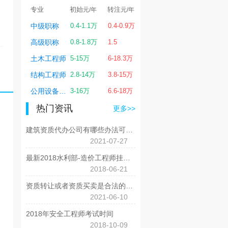
转注
专业
初始
转注
专业
初始
转
元/年
元/年
元/年
元/年
0.8-7万
中级职称
0.4-1.1万
0.4-0.9万
一级建造师
1-7万
0.
0.6-4.5万
高级职称
0.8-1.8万
1.5
二级建造师
0.6-4万
0.6
2-6万
土木工程师
5-15万
6-18.3万
造价工程师
1-6万
2-
0.4-6万
结构工程师
2.8-14万
3.8-15万
监理工程师
0.4-6万
0.
4-20万
公用设备工程师
3-16万
6.6-18万
电气工程师
4-18万
4-
热门资讯
更多>>
建筑资质代办公司有哪些办法可以为企业快速拿到资质呢?
2021-07-27
最新2018水利部-造价工程师挂靠价格，各省汇总
2018-06-21
资质转让或者资质买卖是合法的吗?
2021-06-10
2018年安全工程师考试时间
2018-10-09