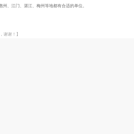
惠州、江门、湛江、梅州等地都有合适的单位。
，谢谢！】
更多>
寻二级房建，买齐社保资质使用
2026-08-06 17:50:41
10000元
社保
惠州需一级房建带B，带职称配合社保
2026-08-06 08:54:16
面议
需二级房建带B，带职称配合社保
2026-08-05 08:54:20
10000元