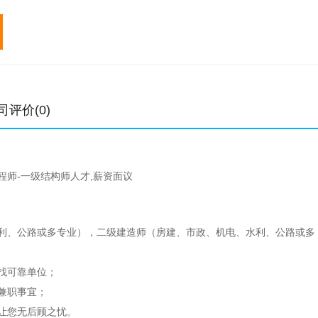
专业
初始
转注
专业
初始
元/年
元/年
元/年
中级职称
0.4-1.1万
0.4-0.9万
一级建造师
1-7万
高级职称
0.8-1.8万
1.5
二级建造师
0.6-4万
土木工程师
5-15万
6-18.3万
造价工程师
1-6万
结构工程师
2.8-14万
3.8-15万
监理工程师
0.4-6万
司评价(0)
公用设备工程师
3-16万
6.6-18万
电气工程师
4-18万
程师-一级结构师人才,薪资面议
利、公路或多专业），二级建造师（房建、市政、机电、水利、公路或多
找可靠单位；
兼职事宜；
让您无后顾之忧。