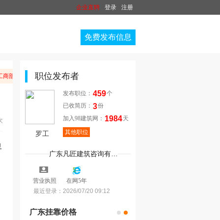
企业直聘
登录
注册
免费发布信息
职位发布者
商部门举报。
459
发布职位：
个
3
已收简历：
份
1984
加入98建筑网：
天
次
其他职位
罗工
广东凡匠建筑咨询有限公司
5
营业执照
在网5年
最近登录：
2026/07/20 09:12
广东挂靠价格