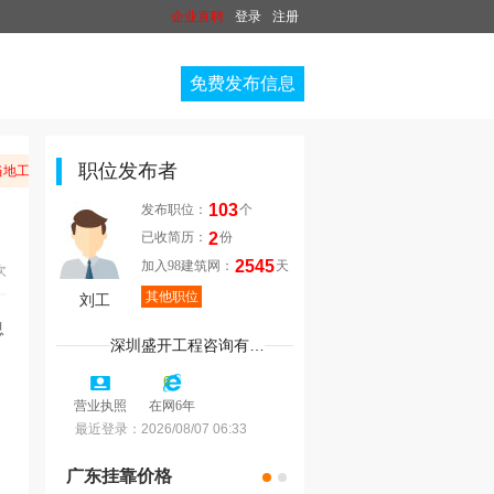
企业直聘
登录
注册
免费发布信息
职位发布者
地工商部门举报。
103
发布职位：
个
2
已收简历：
份
2545
加入98建筑网：
天
次
其他职位
刘工
深圳盛开工程咨询有限公司
6
营业执照
在网6年
最近登录：
2026/08/07 06:33
广东挂靠价格