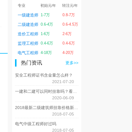
专业
初始
转注
专业
初始
转注
元/年
元/年
元/年
元/年
元/
0.9万
一级建造师
1-7万
0.8-7万
中级职称
0.4-1.1万
0.4-0.
二级建造师
0.6-4万
0.6-4.5万
高级职称
0.8-1.8万
1.5
.3万
造价工程师
1-6万
2-6万
土木工程师
5-15万
6-18.3
15万
监理工程师
0.4-6万
0.4-6万
结构工程师
2.8-14万
3.8-15
18万
电气工程师
4-18万
4-20万
公用设备工程师
3-16万
6.6-18
热门资讯
更多>>
安全工程师证书含金量怎么样？
2021-07-20
一建和二建可以同时挂靠吗？看完你就明白了
2020-06-09
2018最新二级建筑师挂靠价格新鲜出炉丨热点城市大盘点
2018-07-05
电气中级工程师好过吗
2018-07-05