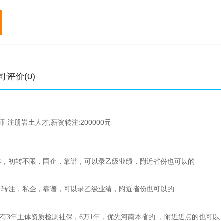
专业
初始
转注
元/年
中级职称
0.4-1.1万
0.4-
高级职称
0.8-1.8万
1.5
土木工程师
5-15万
6-18
结构工程师
2.8-14万
3.8-
司评价(0)
公用设备工程师
3-16万
6.6-
-注册岩土人才,薪资转注:200000元
年，初转不限，国企，靠谱，可以录乙级业绩，附近省份也可以的
，转注，私企，靠谱，可以录乙级业绩，附近省份也可以的
有3年主体资质检测社保，6万1年，优先河南本省的 ，附近近点的也可以