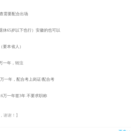
审查需要配合出场
退休65岁以下也行）安徽的也可以
（要本省人）
万一年，转注
5万一年，配合考上岗证/配合考
6万一年签3年 不要求职称
，谢谢！】