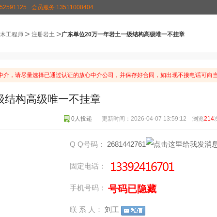
2591125
会员服务:13511008404
>
>
木工程师
注册岩土
广东单位20万一年岩土一级结构高级唯一不挂章
中介，请尽量选择已通过认证的放心中介公司，并保存好合同，如出现不接电话可向当
级结构高级唯一不挂章
0人投递
更新时间：2026-04-07 13:59:12 浏览
214
Q Q号码：
2681442761
固定电话：
号码已隐藏
手机号码：
联 系 人：
刘工