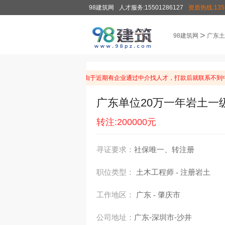
98建筑网
人才服务:15501286127
资质热线:1355
>
98建筑网
广东土
温馨提示：由于近期有企业通过中介找人才，打款后就联系不到
广东单位20万一年岩土一
转注:200000元
寻证要求：
社保唯一、转注册
职位类型：
土木工程师
注册岩土
-
工作地区：
广东
肇庆市
-
公司地址：
广东-深圳市-沙井