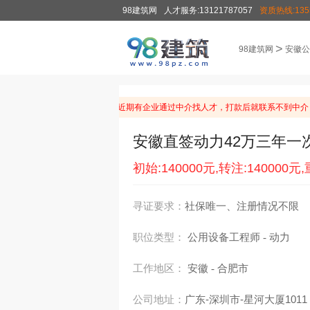
98建筑网
人才服务:13121787057
资质热线:1355
>
98建筑网
安徽公
温馨提示：由于近期有企业通过中介找人才，打款后就联系不到中介
安徽直签动力42万三年一
初始:140000元,转注:140000元,
寻证要求：
社保唯一、注册情况不限
职位类型：
公用设备工程师
动力
-
工作地区：
安徽
合肥市
-
公司地址：
广东-深圳市-星河大厦1011