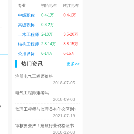
转注
专业
初始
转注
专业
初始
转
元/年
元/年
元/年
元/年
1.3-5万
中级职称
0.4-1万
0.4-1万
一级建造师
1.3-5万
1.
0.6-3万
高级职称
0.8-2万
二级建造师
0.6-2.5万
0.
1-5万
土木工程师
2-18万
3.5-20万
造价工程师
0.8-4万
1-
1.2-6万
结构工程师
2.8-14万
3.8-15万
监理工程师
1-5万
1.
4-17万
公用设备工程师
6-14万
6-15万
电气工程师
4-18万
4-
热门资讯
更多>>
0
注册电气工程师价格
2018-07-05
电气工程师难考吗
2018-09-03
免
监理工程师与监理员有什么区别?
2021-07-19
审核要变严！建筑行业资格证书考试将不再随意！
2018-12-03