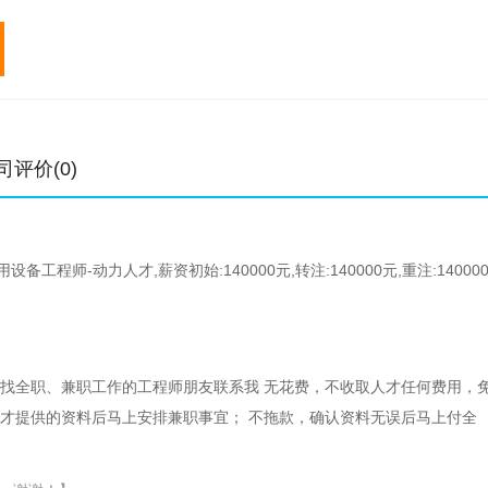
专业
初始
转注
专业
初始
元/年
元/年
元/年
中级职称
0.4-1万
0.4-1万
一级建造师
1.3-5万
高级职称
0.8-2万
二级建造师
0.6-2.5万
土木工程师
2-18万
3.5-20万
造价工程师
0.8-4万
结构工程师
2.8-14万
3.8-15万
监理工程师
1-5万
司评价(0)
公用设备工程师
6-14万
6-15万
电气工程师
4-18万
工程师-动力人才,薪资初始:140000元,转注:140000元,重注:14000
寻找全职、兼职工作的工程师朋友联系我 无花费，不收取人才任何费用，
人才提供的资料后马上安排兼职事宜； 不拖款，确认资料无误后马上付全