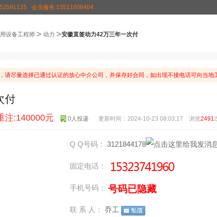
2591125
会员服务:13511008404
>
>
用设备工程师
动力
安徽直签动力42万三年一次付
，请尽量选择已通过认证的放心中介公司，并保存好合同，如出现不接电话可向当地工
次付
重注:140000元
0人投递
更新时间：2024-10-23 08:03:17 浏览
2491
Q Q号码：
3121844178
固定电话：
号码已隐藏
手机号码：
联 系 人：
乔工