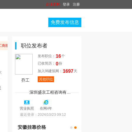
企业直聘
登录
注册
免费发布信息
职位发布者
商部门举报。
16
发布职位：
个
0
已收简历：
份
1697
加入98建筑网：
天
次
其他职位
乔工
深圳盛京工程咨询有限公司.
4
营业执照
在网4年
最近登录：
2024/10/23 09:12
安徽挂靠价格