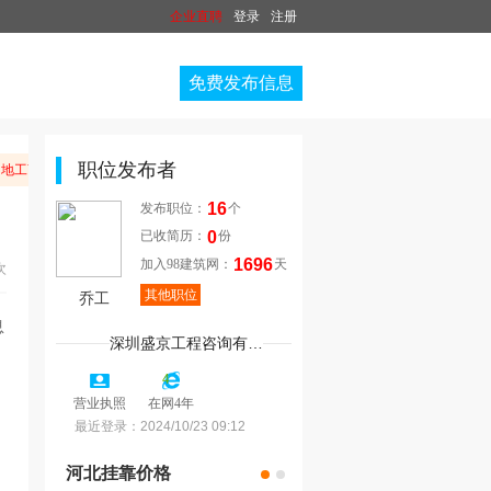
企业直聘
登录
注册
免费发布信息
职位发布者
地工商部门举报。
16
发布职位：
个
0
已收简历：
份
1696
加入98建筑网：
天
次
其他职位
乔工
深圳盛京工程咨询有限公司.
4
营业执照
在网4年
最近登录：
2024/10/23 09:12
河北挂靠价格