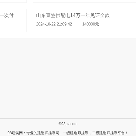
一次付
山东直签供配电14万一年见证全款
2024-10-22 21:09:42
140000元
©98pz.com
98建筑网：专业的
建造师挂靠
网，
一级建造师挂靠
，
二级建造师挂靠
平台！