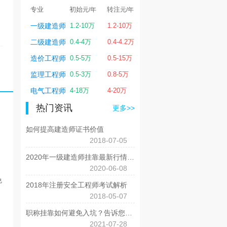
转注
专业
初始
转注
专业
初始
转
元/年
元/年
元/年
元/年
1.2-10万
中级职称
0.3-0.7万
0.4-0.7万
一级建造师
1.2-10万
1.
0.4-4.2万
高级职称
0.5-2.5万
二级建造师
0.4-4万
0.
0.5-15万
土木工程师
2-20万
2-20万
造价工程师
0.5-5万
0.
0.8-5万
结构工程师
3.3-14万
4.3-15万
监理工程师
0.5-3万
0.
4-20万
公用设备工程师
5-15万
5-15万
电气工程师
4-18万
4-
热门资讯
更多>>
如何提高建造师证书价值
2018-07-05
2020年一级建造师挂靠最新行情 竟然是这样
2020-06-08
免
2018年注册安全工程师考试解析
2018-05-07
职称挂靠如何避免入坑？告诉您几个小技巧
2021-07-28