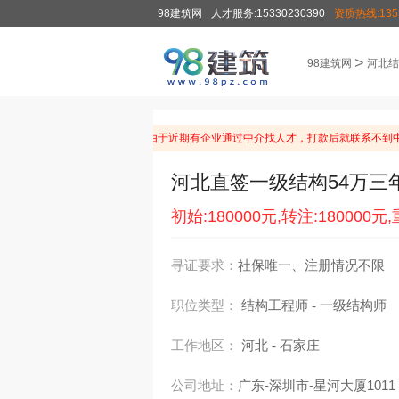
98建筑网
人才服务:15330230390
资质热线:1355
>
98建筑网
河北结
温馨提示：由于近期有企业通过中介找人才，打款后就联系不到中
河北直签一级结构54万三
初始:180000元,转注:180000元,
寻证要求：
社保唯一、注册情况不限
职位类型：
结构工程师
一级结构师
-
工作地区：
河北
石家庄
-
公司地址：
广东-深圳市-星河大厦1011