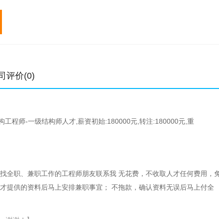
专业
初始
转注
专业
初始
元/年
元/年
元/年
中级职称
0.3-0.7万
0.4-0.7万
一级建造师
1.2-10万
高级职称
0.5-2.5万
二级建造师
0.4-4万
土木工程师
2-20万
2-20万
造价工程师
0.5-5万
结构工程师
3.3-14万
4.3-15万
监理工程师
0.5-3万
司评价(0)
公用设备工程师
5-15万
5-15万
电气工程师
4-18万
程师-一级结构师人才,薪资初始:180000元,转注:180000元,重
寻找全职、兼职工作的工程师朋友联系我 无花费，不收取人才任何费用，
人才提供的资料后马上安排兼职事宜； 不拖款，确认资料无误后马上付全