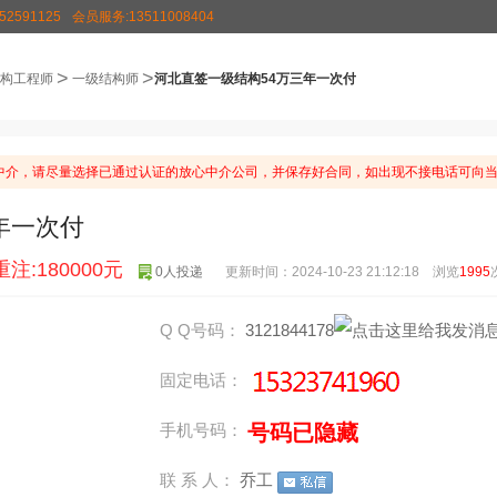
2591125
会员服务:13511008404
>
>
构工程师
一级结构师
河北直签一级结构54万三年一次付
介，请尽量选择已通过认证的放心中介公司，并保存好合同，如出现不接电话可向当
年一次付
重注:180000元
0人投递
更新时间：2024-10-23 21:12:18 浏览
1995
Q Q号码：
3121844178
固定电话：
号码已隐藏
手机号码：
联 系 人：
乔工