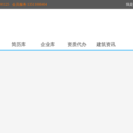
91125
会员服务:13511008404
我是
原58挂靠/58建筑英才网更名为98建筑网，本站为唯一网址，谨防假冒！
简历库
企业库
资质代办
建筑资讯