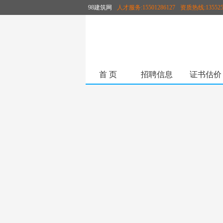
98建筑网
人才服务:15501286127
资质热线:135525
首 页
招聘信息
证书估价